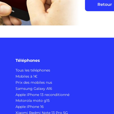
Retour
Téléphones
Tous les téléphones
Mobiles à 1€
Prix des mobiles nus
Samsung Galaxy A16
Apple iPhone 13 reconditionné
Motorola moto g15
Apple iPhone 16
Xiaomi Redmi Note 13 Pro 5G