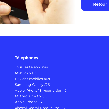
Retour
Téléphones
Tous les téléphones
Mobiles à 1€
Prix des mobiles nus
Samsung Galaxy A16
Apple iPhone 13 reconditionné
Motorola moto g15
Apple iPhone 16
Xiaomi Redmi Note 13 Pro 5G